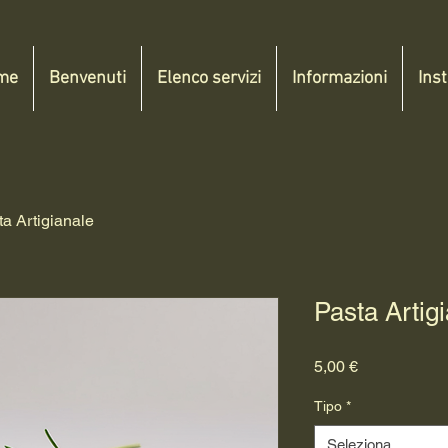
me
Benvenuti
Elenco servizi
Informazioni
Ins
ta Artigianale
Pasta Artig
Prezzo
5,00 €
Tipo
*
Seleziona