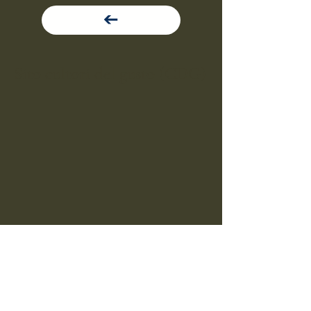
Sito cultori del gusto (CDG)
(+39)
0612345678
info@cultoridelgusto.com
Via Ferrovia East, 90030 Altofonte
PA, Italia