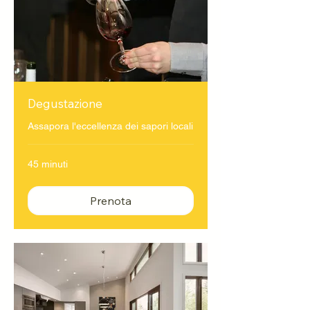
Degustazione
Assapora l'eccellenza dei sapori locali
45 minuti
Prenota